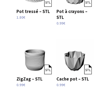
Pot tressé – STL
Pot à crayons –
STL
1.80
€
0.99
€
ZigZag – STL
Cache pot – STL
0.99
€
0.99
€