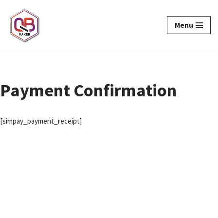
Menu
Aller
au
contenu
Payment Confirmation
[simpay_payment_receipt]