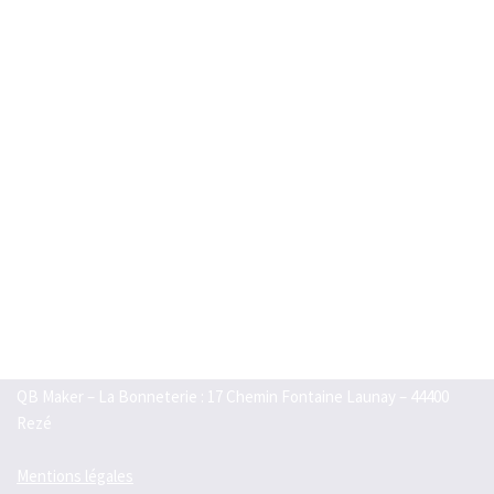
QB Maker – La Bonneterie : 17 Chemin Fontaine Launay – 44400
Rezé
Mentions légales